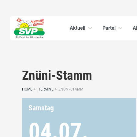
Aktuell
Partei
A
Znüni-Stamm
HOME
>
TERMINE
>
ZNÜNI-STAMM
Samstag
04.07.