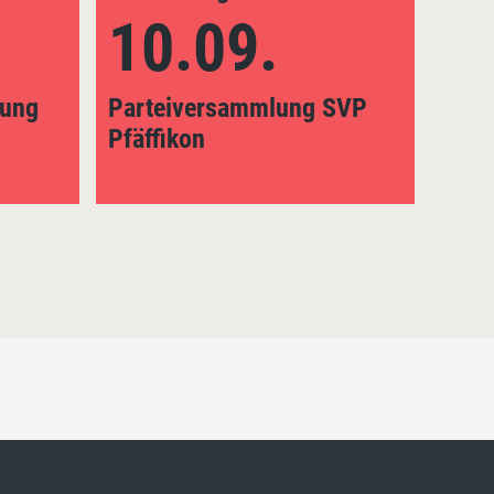
10.09.
1
lung
Parteiversammlung SVP
SVP-
Pfäffikon