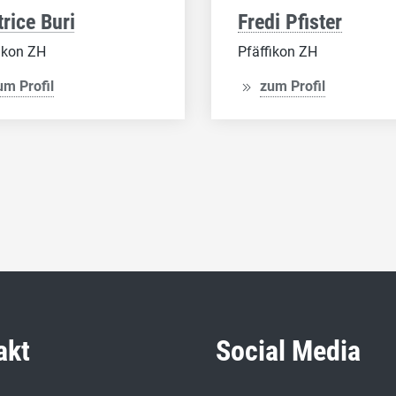
rice Buri
Fredi Pfister
ikon ZH
Pfäffikon ZH
um Profil
zum Profil
akt
Social Media