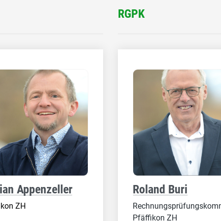
RGPK
rian Appenzeller
Roland Buri
ikon ZH
Rechnungsprüfungskomm
Pfäffikon ZH