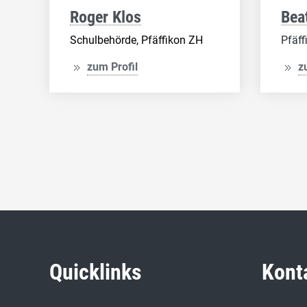
Roger Klos
Beat
Schulbehörde, Pfäffikon ZH
Pfäff
zum Profil
z
Quicklinks
Kont