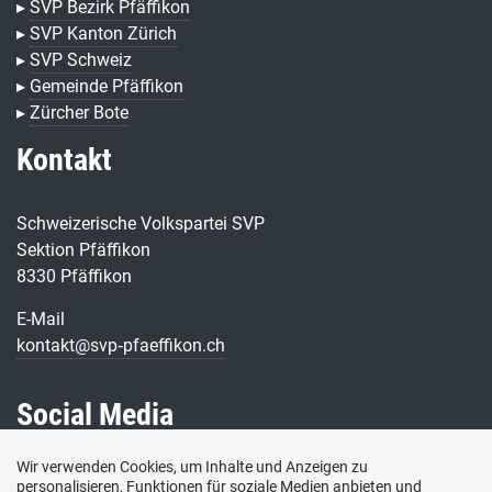
▸
SVP Bezirk Pfäffikon
▸
SVP Kanton Zürich
▸
SVP Schweiz
▸
Gemeinde Pfäffikon
▸
Zürcher Bote
Kontakt
Schweizerische Volkspartei SVP
Sektion Pfäffikon
8330 Pfäffikon
E-Mail
kontakt@svp‑pfaeffikon.ch
Social Media
Wir verwenden Cookies, um Inhalte und Anzeigen zu
Besuchen Sie uns bei:
personalisieren, Funktionen für soziale Medien anbieten und